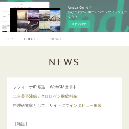
Ameba Owndで
あなただけのホームページやブログをつ
くろう
今すぐ試す
TOP
PROFILE
NEWS
NEWS
ソフィーナiP 広告・WebCM出演中
土台美容液編
/
クロロゲン酸飲料編
料理研究家として、サイトにて
インタビュー掲載
【雑誌】