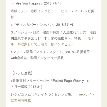
○『Are You Happy?』2018.7月号
表紙モデル・巻頭インタビュー・ビューティーレシピ掲
載
○『ディスカバー・ジャパン』2018.3月号
スノーシュー×日光・湯西川特集「人里離れた日光・湯西
川温泉で冬を楽しむ 非日常の銀世界へ」特集
モデ
ル・料理家として出演と一部インタビュー
○マリエン薬局『マリエンスタイル』2018.6月掲載号
web会報誌・動画インタビュー掲載
【レシピ連載】
○香港週刊フリーペーパー「Pocket Page Weekly」内
＊月一掲載(2018.3~)
レシピコラム〈キレイをつくるレシピ帳〉
webサイト
にて同時掲載